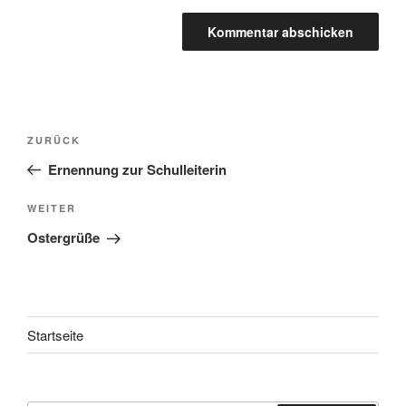
Beitragsnavigation
Vorheriger
ZURÜCK
Beitrag
Ernennung zur Schulleiterin
Nächster
WEITER
Beitrag
Ostergrüße
Startseite