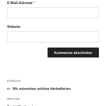
E-Mail-Adresse
*
Website
Beitragsnavigation
Vorheriger
ZURÜCK
Beitrag
Wir wünschen schöne Herbstferien
Nächster
WEITER
Beitrag