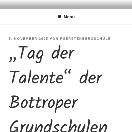
Zum
FÜRSTENBERGSCHULE
Gemeinschaftsgrundschule
Inhalt
Menü
springen
VERÖFFENTLICHT
5. NOVEMBER 2025
VON
FUERSTENBERGSCHULE
„Tag der
AM
Talente“ der
Bottroper
Grundschulen