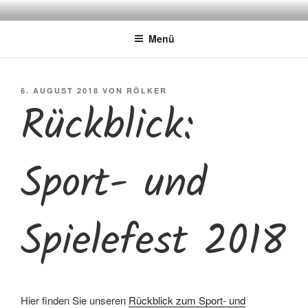
Zum
FÜRSTENBERGSCHULE
Gemeinschaftsgrundschule
Inhalt
Menü
springen
VERÖFFENTLICHT
6. AUGUST 2018
VON
RÖLKER
Rückblick:
AM
Sport- und
Spielefest 2018
Hier finden Sie unseren
Rückblick zum Sport- und