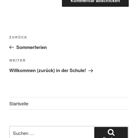
Beitragsnavigation
Vorheriger
ZURÜCK
Beitrag
Sommerferien
Nächster
WEITER
Beitrag
Willkommen (zurück) in der Schule!
Startseite
Suchen
nach: